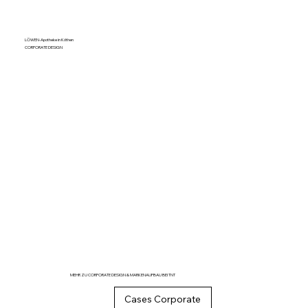
LÖWEN-Apotheke in Köthen
CORPORATE DESIGN
MEHR ZU CORPORATE DESIGN & MARKENAUFBAU BEI TNT
Cases Corporate